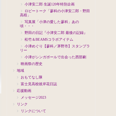
小津安二郎 生誕120年特別企画
ロビートーク「蓼科の小津安二郎・野田
高梧」
写真展「小津の愛した蓼科」あの
頃・・・
野田の日記『小津安二郎 最後の記録』
松竹＆BEAMSコラボアイテム
小津めぐり【蓼科／茅野市】スタンプラ
リー
小津がシンガポールで出会った西部劇
映画祭の歴史
地域
おもてなし隊
富士見高校彼岸花日誌
応援動画
メッセージ2023
リンク
リンクについて